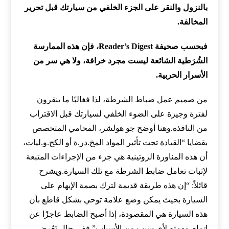
بالنزول والنقر على الجزء الخلفي من سيارتك قبل تحرير
المخالفة.
فبحسب صحيفة Reader’s Digest، فإن هذه الممارسة
الشُرَطية الشائعة ليست مجرد خرافة، ولا هي سر من
الأسرار الحربية.
من صميم عمل ضباط الشرطة، لذا فغالبًا ما ينقرون
لفترة وجيزة على الضوء الخلفي لسيارتك قبل الاقتراب
من النافذة.وهنا أوضح جو هولشر، المحامي المتخصص
بقضايا “القيادة تحت تأثير المواد المخ.در.ة أو الكح.و.ليات،
أن هذه المناورة الروتينية هي جزء من الإجراءات المتبعة
لإثبات تعامل ضابط الشرطة مع تلك السيارة.ويشرح
قائلاً: “إن هذه طريقة قديمة لترك بصمة الإبهام على
السيارة بحيث يمكن وضع علامة توحي بشكل قاطع بأن
هذه السيارة هي المقصودة، إذا أصبح الضابط عاجزًا عن
إتمام مهمته لأي سبب من الأسباب”.ففي حال تَعُرض