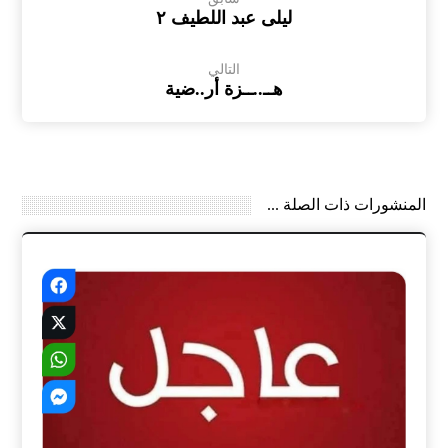
ليلى عبد اللطيف ٢
التالي
هــ..ــزة أر..ضية
المنشورات ذات الصلة ...