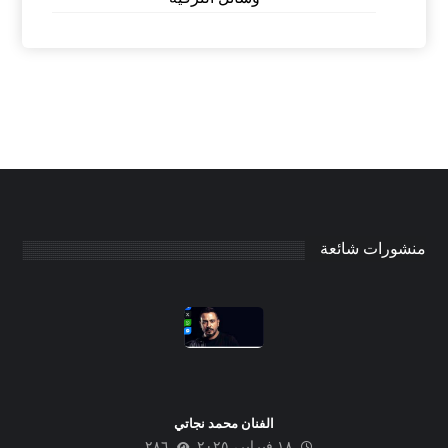
منشورات شائعة
الفنان محمد نجاتي
١٨ فبراير، ٢٠٢٥
٢٨٦