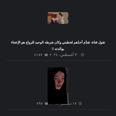
تقول فتاة: تقدّم أحدُهم لخطبتي وكان شرطه الوحيد للزواج هو الإعتناء
بوالدته !!
٣٠ أغسطس، ٢٠٢٤
٤١٨٧
بيتى اتخـ.ـرب
١٧ ديسمبر، ٢٠٢٤
٧٩٧