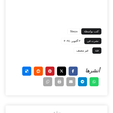
كتب بواسطة
Slmya
نشرت في
٢ أكتوبر، ٢٠٢٤
فئة
غير مصنف
سابق