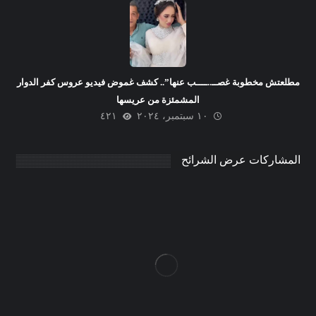
مطلعتش مخطوبة غصــ..ــــب عنها”.. كشف غموض فيديو عروس كفر الدوار
المشمئزة من عريسها
١٠ سبتمبر، ٢٠٢٤
٤٢١
المشاركات عرض الشرائح