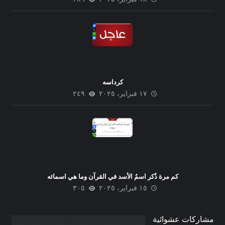
كرداسه
١٧ فبراير، ٢٠٢٥
٢٤٩
كم مرة ذُكر اسمُ الأسد في القرآن وما هي اسمائه
١٥ فبراير، ٢٠٢٥
٣٠٥
مشاركات عشوائية