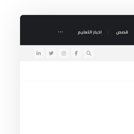
قصص
اخبار التعليم
 مرة ذُكر اسمُ الأسد في القرآن وما هي اسمائه
١٥ فبراير، ٢٠٢٥