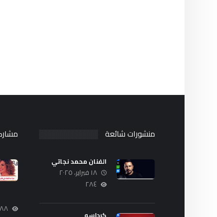
منشورات شائعة
مشارك
الفنان محمد نجاتي
١٨ فبراير، ٢٠٢٥
٢٨٤
٦٨٨
كرداسه