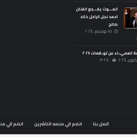
المـ،ـوت يفـ،ـجع الفنان
احمد نجل الراحل خالد
صالح
١٥ نوفمبر، ٢٠٢٤
ة العمي،،اء عن تو،،قعات ٢٠٢٤
٣٠٢٧٠
اتصل بنا
انضم الي منصه الناشرين
انضم الي من