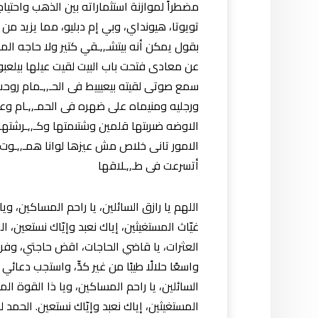
مضطراً لموازنة استثماراته بين الذهب واحتياج
تويوتا، هيونداي، وبي إم دبليو، مما يزيد من ا
بقول يمكن أنه بيتشـ,,ـقي كتير ولا حاجه ال
عن معادى فتحت باب البيت لقيت عيلها بيلعبو
سمع صوتى لقيته بيعيييط فى الحـ,,ـمام روح
ورجليه ومنيماه على ضهره فى الحمـ,,ـام وع
الاوضه ضىربتها قلمين وشتىمتها وكـ,,ـرشتها 
الامور تانى خلاص مش عيزها لوانا ھمـ,,ـو
أتسرعت فى طـ,,ـلاقها
اللهم يا رازق السائلين، يا راحم المساكين، ويا 
غيّاث المستغيثين، إياك نعبد وإيّاك نستعين، ال
العثرات، يا قاضي الحاجات، اقض حاجتي، وفرج 
واسعًا حلالًا طيبًا من غير كدٍّ، واستجب دعائي
السائلين، يا راحم المساكين، ويا ذا القوة المتي
المستغيثين، إياك نعبد وإيّاك نستعين. الحم