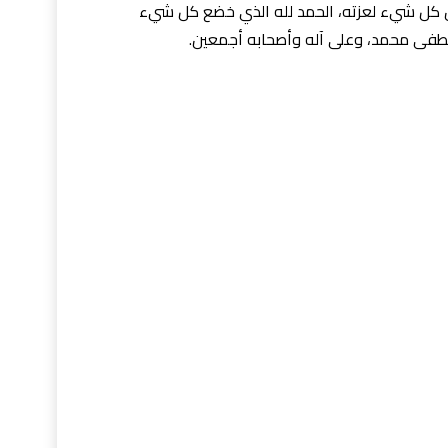
ّ كل شيء لعزته، الحمد لله الذي خضع كل شيء
مصطفى محمد، وعلى آله وأصحابه أجمعين.