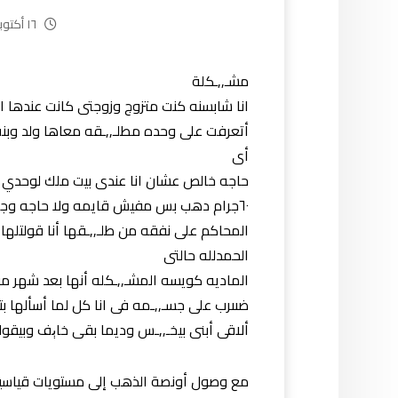
١٦ أكتوبر، ٢٠٢٤
مشـ,,ـكلة
أى
حاجه خالص عشان انا عندى بيت ملك لوحدي 
٦٠جرام دهب بس مفيش قايمه ولا حاجه وجاب
المحاكم على نفقه من طلـ,,ـقها أنا قولتلها
الحمدلله حالتى
الماديه كويسه المشـ,,ـكله أنها بعد شهر من ال
ضىىرب على جسـ,,ـمه فى انا كل لما أسألها بت
ألاقى أبنى بيخـ,,ـس وديما بقى خاېف وبيقول