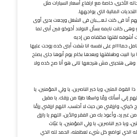
اته الأخرى، خاصة مع ارتفاع أسعار السيارات مثل
لتحديات المالية التي يواجهها.
مهم أنا فى كنت تـعـ,,ـبان فى الشغل ورجعت بدرى أوى
 وهى كانت نايمه بسأل الاولاد أخوكو فين أبنى لما
ت أشوفه لقتها مكتفاه من إديه
امل حماااام على نفسه انا شفت أبنى كده روحت عليها
برا البيت وطىىلقتها وبعدها بكام يوم أبوها جاى يصلح
ت وهى هتحينى مش هرجعها تانى هو أنا صح كده ولا
ذا القوة المتين، ويا خير الناصرين، يا ولي المؤمنين، يا
لهم إني أسألك رزقًا واسعًا طيبًا من رزقك. يا مقيل
كربتي، وارزقني من حيث لا أحتسب. اللهم ارزقني رزقًا
 من غير رد، وأعوذ بك من الفقر والدّين، اللهم يا رازق
ن، ويا خير الناصرين، يا ولي المؤمنين، يا غيّاث
د لله الذي تواضع كل شيء لعظمته، الحمد لله الذي