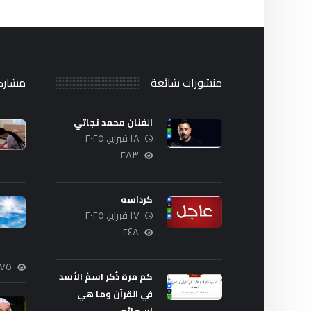
منشورات شائعة
مشارك
الفنان محمد نجاتي
١٨ فبراير، ٢٠٢٥
٢٨٣
كرداسه
١٧ فبراير، ٢٠٢٥
٢٤٨
١٧٥
كم مرة ذُكر اسمُ الأسد
في القرآن وما هي
اسمائه