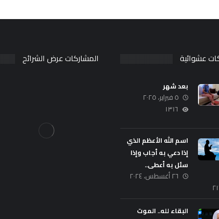
ات عشوائية
المشاركات عرض الشرائح
بعد شهر
٥ فبراير، ٢٠٢٥
١٣١٦
اسم الله الأعظم الذي
إذا دعي به أجاب وإذا
سئل به أعطى..
٢٦ أغسطس، ٢٠٢٤
٢
البقاء لله.. الموت