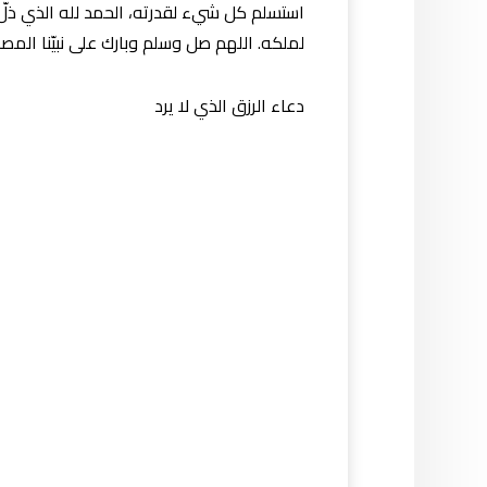
استسلم كل شيء لقدرته، الحمد لله الذي ذل
لملكه. اللهم صل وسلم وبارك على نبيّنا ال
دعاء الرزق الذي لا يرد