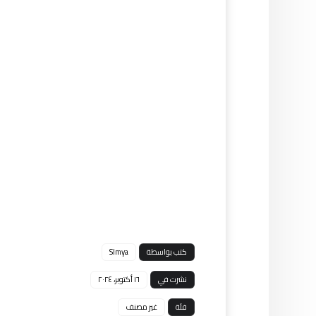
كتب بواسطة
Slmya
نشرت في
١٦ أكتوبر، ٢٠٢٤
فئة
غير مصنف