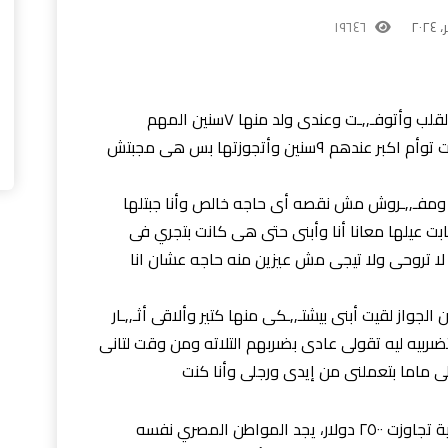
١٩٦٤٦
انا شابسنه كنت متزوج وزوجتى كانت عندها القلب وأتوفـ,,ـت وعندى ولد منها ٧سنين المهم
أتعرفت على وحده مطلـ,,ـقه معاها ولد وبنت توأم اكبر عندهم ٩سنين وأتجوزتها بس هى مجبتش
ومفـ,,ـروش مش نقصه أى حاجه خالص وأنا جبتلها
ت عيلها معانا أنا وأبنى حتى هى كانت بتجري فى
 لا تروحى ولا تيجى مش عيزين منه حاجه عشان انا
جواز لقيت أبنى بيشتـ,,ـكى منها كتير وألاقى أثـ,,ـار
ضىربيه ليه تقولى عادى بضىربهم التلاته ومن وقت لتانى
ى ماما بتعملنى من إيدى ورجلى وأنا كنت
مع وصول أونصة الذهب إلى مستويات قياسية تجاوزت ٢٥٠٠ دولار، يجد المواطن المصري نفسه