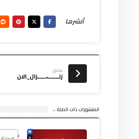
سابق
زلـــــــ،،ـــــزال_الان
المنشورات ذات الصلة ...