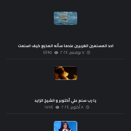
احد المسلمين الغربيين عندما سأله المذيع كيف اسلمت
٧ نوفمبر، ٢٠٢٤
٤٤٩٥
يا رب سلم علي أكتوبر و الشيخ الزايد
٨ أكتوبر، ٢٠٢٤
١٧٨٤