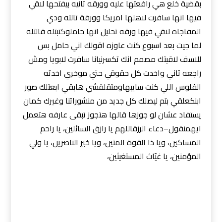
بقضية خلع هي رافعتها عليه وورقه تانيه بيفتحها لاقي
فيها انها سافرت لاهلها امريكا وورقة تالته ودي
المفاجاه لاقي فيها ورقه تحليل انها حاملوكتبتله قالتله
لما جيت بعد اسبوع كنت عاوزه اقولك اني حامل بس
للاسف لاقيتك مصمم انك تكسرنيانا سافرت لابويا ومش
راجعه تاني واخدت كل حقوقي حتي موخري اخدته
الفلوس اللي كنت سايبهاومتقلقشي هابقي ابعتلك صور
ابنكعلقي بتم ليصلك كل جديد من منشوراتنا وغيرك كمان
يستفاد عشان لو جوزها قالها هتجوز تبقى عارفه هتعمل
ايهمنقول–دعاء الرزقاللهم يا رازق السائلين، يا راحم
المساكين، ويا ذا القوة المتين، ويا خير الناصرين، يا ولي
المؤمنين، يا غيّاث المستغيثين،