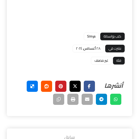
كتب بواسطة
Slmya
نشرت في
٢٨ أغسطس، ٢٠٢٤
فئة
غير مصنف
سابق