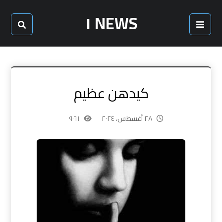
NEWS ١
كيدهن عظيم
٢٨ أغسطس، ٢٠٢٤
٩٠٦١