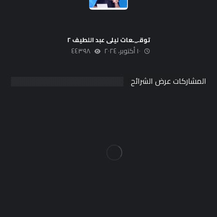
توقـ,,ـعات ليلى عبد اللطيف ٢
١٠ أكتوبر، ٢٠٢٤
٤٤٣٩٨
المشاركات عرض الشرائح