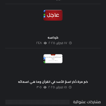
كرداسه
١٧ فبراير، ٢٠٢٥
٢٤٨
كم مرة ذُكر اسمُ الأسد في القرآن وما هي اسمائه
١٥ فبراير، ٢٠٢٥
٣٠٥
مشاركات عشوائية