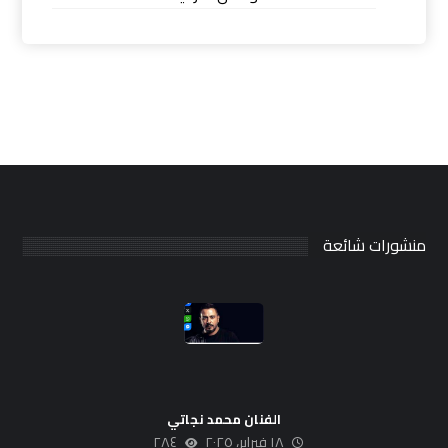
منشورات شائعة
الفنان محمد نجاتي
١٨ فبراير، ٢٠٢٥
٢٨٤