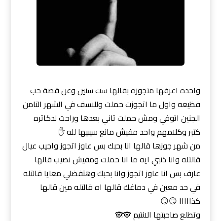
واحده اعرفها متجوزه بقالها ست سنين وعن قصة حب
فظيعه واول ما اتجوزت حملت وللاسف في الشهر التامن
الجنين اتوفي ومش حملت تاني بعدها وراحت لدكاتره
كتير وكلامهم واحد مفيش مانع سيبيها لله ✋
من شهر جوزها قالها انا بحبك بس عاوز اتجوز واجيب عيال
قالتله وانا ذنبي ايه ما انا حملت ومفيش نصيب قالها
عارف بس انا عاوز اتجوز وانا بحبك وهتفضلي معايا قالتله
في حد معين في دماغك قالها اه قالتله مين قالها
كذااااا 😏😏
وتطلع صاحبتها الانتيم 🙈🙈