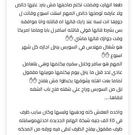
طبعا انهارت وفضلت تكلم صاحبتها مش بترد عليها خالص
ولا عارفه توصلها خالص المهم استنت اسبوع وقالت ل
جوزها انت لسه عند رايك قالها اه قالتله وانا موافقه
بس بشرط قالها قولي قالتله اسافر ل بابا وماما امريكا
وقت جوازك قالها ماشي ✋✋
هو شغال مهندس في السويس بينزل اجازه كل شهر
اسبوع ✋✋
المهم هو سافر وخلال سفره بيكلمها وهي بتتعامل
عادي لحد قبل ما ينزل بيوم بيكلمها موبيلها مقفول
تماما بعت اهله يشوفها يخبطوا مش بتفتح ✋✋
نزل من السويس وراح علي شقته فتح باب الشقه
لاقاها…..
واخده العفش كله ودهبها ولبسها وكان سايب ظرف
في ٤٥ الف جنيه شبكة الهانم الجديده اخدتهموسابتله
ظرف مقفول بيفتح الظرف لاقى فيه ورقه من المحكه