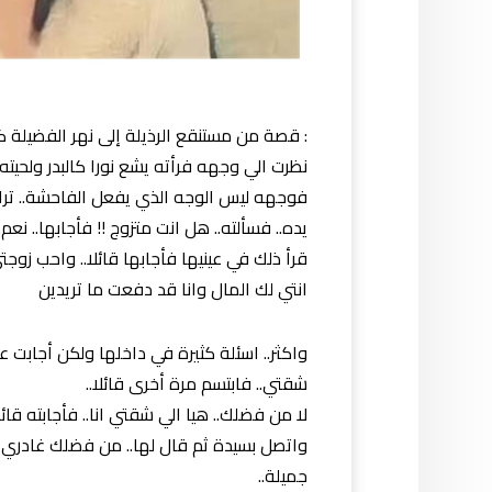
: قصة من مستنقع الرذيلة إلى نهر الفضيلة ك
نظرت الي وجهه فرأته يشع نورا كالبدر ولحيته
فوجهه ليس الوجه الذي يفعل الفاحشة.. تراو
يده.. فسألته.. هل انت متزوج !! فأجابها.. نعم.
قرأ ذلك في عينيها فأجابها قائلا.. واحب زوجتي
انتي لك المال وانا قد دفعت ما تريدين
واكثر.. اسئلة كثيرة في داخلها ولكن أجابت عنها
شقتي.. فابتسم مرة أخرى قائلا..
لا من فضلك.. هيا الي شقتي انا.. فأجابته قائل
واتصل بسيدة ثم قال لها.. من فضلك غادري 
جميلة..