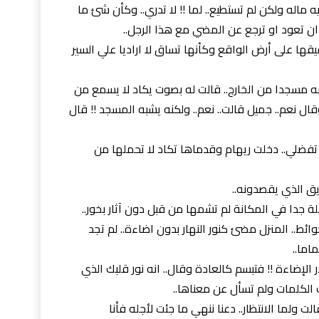
 ماله ولكن لم تستطيع.. لما !! لا تدري.. وكأن شئ ما
ان تعود او ترجع عن المضي مع هذا الرجل..
ها على أرض الواقع وكأنها تساق لا اراديا علي السير
ه مسجدا من الخارج.. قالت له بصوت يكاد لا يسمع من
ال نعم.. جميل قالت.. نعم.. ولكنه يشبه المسجد !! قال
.. تفضلي.. دخلت ريهام وقدماها تكاد لا تحملها من
يق الذي يقصدونه..
لة جدا في المكانة لم تشمها من قبل دون آثار بخور..
ائط.. المنزل مضئ كنور النهار بدون اضاءة.. لم تجد
اما..
لإضاءة !! فتبسم كالعادة وقال.. انه نور قلبك الذي
 الكلمات ولم تسأل عن معناها..
الت ولما الانتظار.. دعنا ننهي ما جئت لأجله فأنا