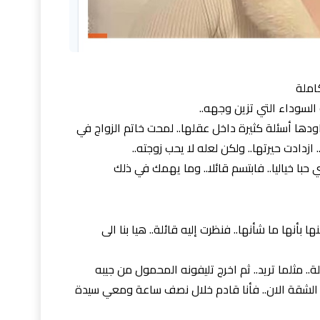
املة
 السوداء التي تزين وجهه..
دها أسئلة كثيرة داخل عقلها.. لمحت خاتم الزواج في
. ازدادت حيرتها.. ولكن لعله لا يحب زوجته..
 حبا خياليا.. فابتسم قائلا.. وما يهمك في ذلك
 بأنها ما شأنها.. فنظرت إليه قائلة.. هيا بنا الى
ة.. مثلما تريد.. ثم اخرج تليفونه المحمول من جيبه
الشقة الان.. فأنا قادم خلال نصف ساعة ومعي سيدة