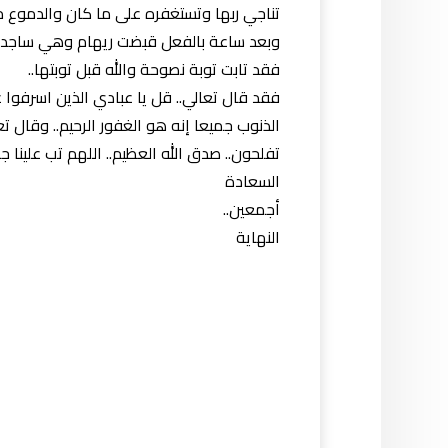
تناجي ربها وتستغفره على ما كان والدموع من 
وبعد ساعة بالفعل قبضت ريهام وهي ساجدة ل
فقد تابت توبة نصوحة والله قبل توبتها..
فقد قال تعالي.. قل يا عبادي الذين اسرفوا ع
الذنوب جميعا إنه هو الغفور الرحيم.. وقال تع
تفلحون.. صدق الله العظيم.. اللهم تب علينا ج
السعادة
أجمعين..
النهاية