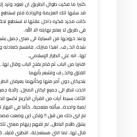
كثيرا ما فكرت طوال الطريق ان تعود وترد إليه
قد سلبها تلك العزيمة والإرادة فلم تستطيع 
كانت مجرد فكره داخل عقلها لا تستطيع تحقيق
في طريق لا يعلم نهايته الا الله..
وعند خروجها من السيارة الى مبنى جميل يشب
شدة الخۏف.. اهذا منزلك.. فابتسم كعادته وق
لها.. انه علي الطراز الإسلامي..
اقتربا من الباب ثم قام بفتح الباب وقال لها
القلق والخۏف وتشعر بأنهما
يتحركان دون أمر منها وكأنهما يعرفان الطر
اخذت تنظر الى جميع اركان المنزل.. رائحة جمي
الأثاث بسيط آيات من القرآن الكريم تكسو الحو
لمبة واحدة.. سألته متعجبة.. كأننا في النهار تم
لم ارى ذلك من قبل !! ولكن اين وضعت مصدر ا
يشق ظلام الباطل.. لم تفهم ريهام معني تلك
قال لها.. لما انتي مستعجلة.. انتظري قليلا.. ق