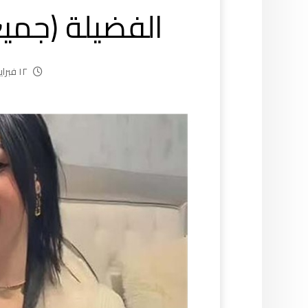
الفضيلة (جمي
١٢ فبراير، ٢٠٢٥