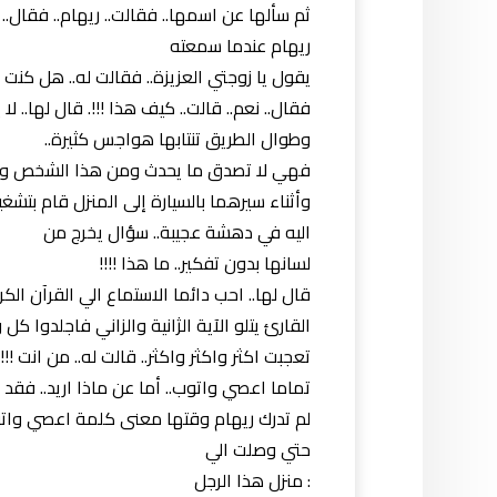
ثم سألها عن اسمها.. فقالت.. ريهام.. فقال.. 
ريهام عندما سمعته
يقول يا زوجتي العزيزة.. فقالت له.. هل كنت ت
فقال.. نعم.. قالت.. كيف هذا !!!. قال لها.. لا
وطوال الطريق تنتابها هواجس كثيرة..
فهي لا تصدق ما يحدث ومن هذا الشخص ومن أي
وأثناء سيرهما بالسيارة إلى المنزل قام بتشغ
اليه في دهشة عجيبة.. سؤال يخرج من
لسانها بدون تفكير.. ما هذا !!!!
قال لها.. احب دائما الاستماع الي القرآن ا
القارئ يتلو الآية الژانية والزاني فاجلدوا كل
تعجبت اكثر واكثر واكثر.. قالت له.. من انت !!!
تماما اعصي واتوب.. أما عن ماذا اريد.. فقد ع
لم تدرك ريهام وقتها معنى كلمة اعصي وات
حتي وصلت الي
: منزل هذا الرجل