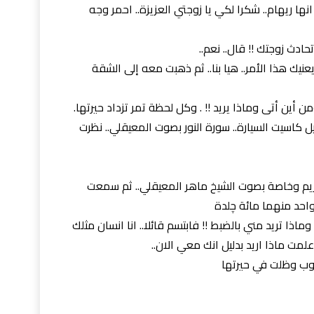
انها ريهام.. شكرا لكي يا زوجتي العزيزة.. احمر وجه
حادث زوجتك !! قال.. نعم..
 يعنيك هذا الأمر.. هيا بنا.. ثم ذهبت معه إلى الشقة
ن أتى وماذا يريد !! . وكل لحظة تمر تزداد حيرتها.
يل كاسيت السيارة.. سورة النور بصوت المعيقلي.. نظرت
لكريم وخاصة بصوت الشيخ ماهر المعيقلي.. ثم سمعت
 واحد منهما مائة چلدة
 وماذا تريد مني بالضبط !! فابتسم قائلا.. انا انسان مثلك
لمت ماذا اريد بدليل انك معي الان..
وب وظلت في حيرتها