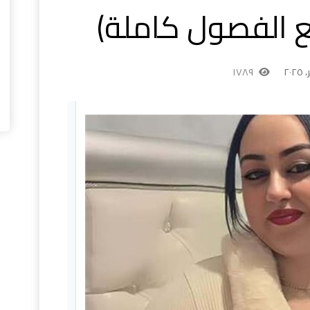
ع الفصول كاملة)
١٧٨٩