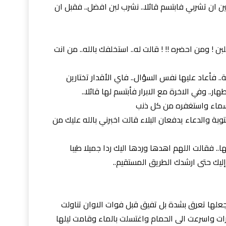
بين ان تشربي فابتسم قائلا.. نشرب لبن افضل.. فقبل ان
ن ! ومن احضره !! ! قالت له.. استخلفك بالله.. من انت
. فأعاد عليها نفس السؤال.. فاي الأقدار تختارين
ار.. وفي الاخرة مع الابرار فأبتسم لها قائلا..
سماء واستغفره من كل ذنب
وبة والدعاء يدفعان البلاء قالت اخبرني بالله عليك من
.. فقالت اللهم اهدها وردها اليك ردا جميلا طيبا
ليك حتى ارشدك الطريق المستقيم..
لها تعرق بشدة بل تفيق قبل فوات الاوان تناولت
ت واسرعت الى الحمام واغتسلت بالماء وقامت ليلها