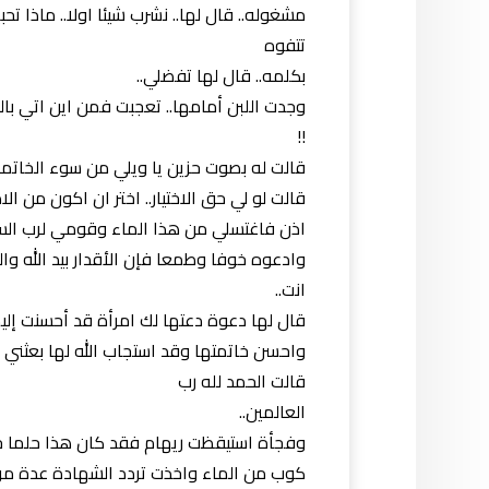
مشغوله.. قال لها.. نشرب شيئا اولا.. ماذا تح
تتفوه
بكلمه.. قال لها تفضلي..
وجدت اللبن أمامها.. تعجبت فمن اين اتي باللب
!!
قالت له بصوت حزين يا ويلي من سوء الخاتمة.
قالت لو لي حق الاختيار.. اختر ان اكون من الاطه
اذن فاغتسلي من هذا الماء وقومي لرب ال
وادعوه خوفا وطمعا فإن الأقدار بيد الله والت
انت..
قال لها دعوة دعتها لك امرأة قد أحسنت إليها
واحسن خاتمتها وقد استجاب الله لها بعثني إ
قالت الحمد لله رب
العالمين..
وفجأة استيقظت ريهام فقد كان هذا حلما جع
كوب من الماء واخذت تردد الشهادة عدة مرا