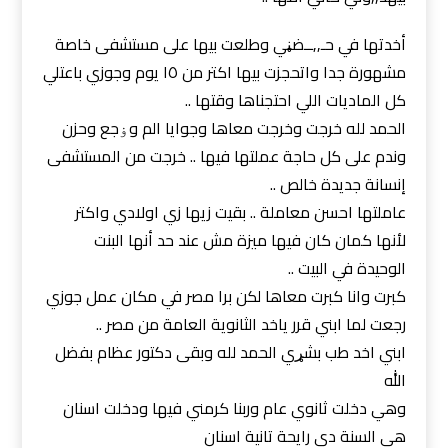
أخدتها في حـ,,ــضڼي وطلعت بيها على مستشفى خاصة
مشهورة جدا واتحجزت بيها اكتر من ١٥ يوم وجوزي باعتلي
كل الماديات اللي احتجناها وقتها ..
الحمد لله خرجت وخرجت معاها وجوايا الم وۏجع وحزن
وندم على كل حاجة عملتها فيها .. خرجت من المستشفى
إنسانة جديدة خالص ..
عاملتها احسن معاملة .. بقيت زيها زي اولادي واكتر
لأنها كمان كان فيها ميزة مش عند حد أنها البنت
الوحيدة في البيت ..
كبرت وانا كبرت معاها لكن برا مصر في مكان عمل جوزي
رجعت لما ابني قرر ياخد الثانوية العامة من مصر ..
ابني اخد طب بشړي الحمد لله وبقى دكتور عظام بفضل
الله
وهي دخلت ثانوي عام وربنا كرمني فيها ودخلت اسنان
هي السنة دي رايحة تانية اسنان