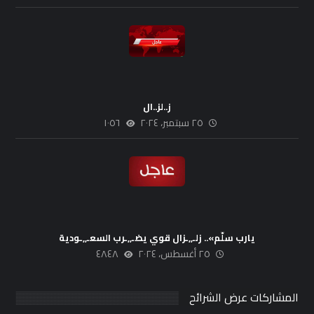
ز..لز..ال
٢٥ سبتمبر، ٢٠٢٤
١٠٥٦
يارب سلّم».. زلـ,,ـزال قوي يضـ,,ـرب السعـ,,ـودية
٢٥ أغسطس، ٢٠٢٤
٤٨٤٨
المشاركات عرض الشرائح