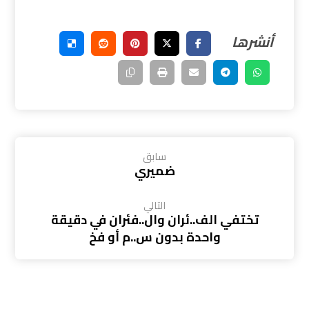
سابق
ضميري
التالي
تختفي الف..ئران وال..فئران في دقيقة
واحدة بدون س..م أو فخ