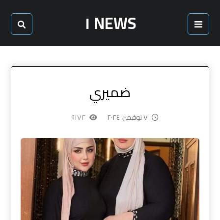
NEWS ١
ضميري
٧ نوفمبر، ٢٠٢٤
٩١٧٢