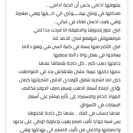
يشوفها ادامي بحس أن الجنة ادامي ..
ضحكتها في وشي بټمـ,,ــوتني اني اذ,,يتها وهي صغيرة
وهي بقيت احسن ملاك في حياتي ..
ابني عاوز يتجوزها والحقيقة انا فرحت جدا لاني
مرضعتهاش فهتنفع لابني الحمد لله
ابني الأكبر منها بسنة في كلية السن هي وهو دائما
بيعاندوا في بعض وانا دائما بنصفها
جايبلها دهب كتير .. كل حاجة بتتمناها عندها
عمها جابلها عربية عشان متحتتكش بحد في المواصلات
حتى لما اشترينا شقق لأولادي الاتنين اشتريتلها كمان
يؤدي ارتباط أسعار الذهب وسعر صرف الدولار بتكاليف
المواد الخام والاستيراد إلى تأثير مباشر على أسعار
السيارات في الأسواق.
عندها حساب في البنك .. عندها كل حاجة تتخيلوها
بس لسه جوايا تأنيب ضمير رهيب وعاوزة اوطي على رجلها
واعترفلها واخلص من تأنيب الضمير اني بهدلتها وهي