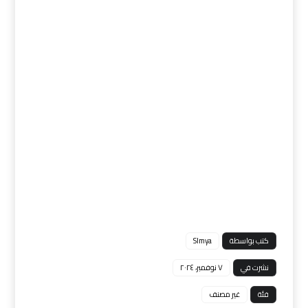
كتب بواسطة
Slmya
نشرت في
٧ نوفمبر، ٢٠٢٤
فئة
غير مصنف