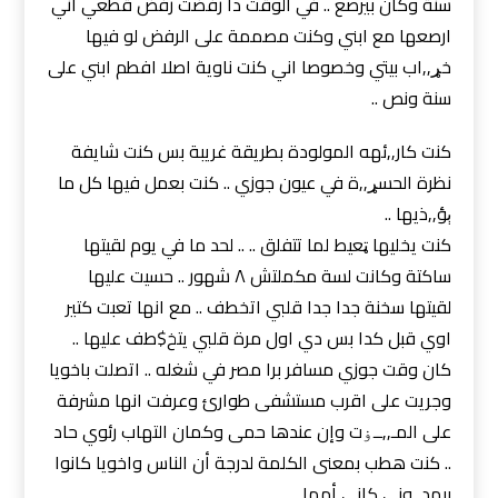
سنة وكان بيرصع .. في الوقت دا رفضت رفض قطعي اني
ارصعها مع ابني وكنت مصممة على الرفض لو فيها
خړ,,اب بيتي وخصوصا اني كنت ناوية اصلا افطم ابني على
سنة ونص ..
كنت كار,,ئهه المولودة بطريقة غريبة بس كنت شايفة
نظرة الحسړ,,ة في عيون جوزي .. كنت بعمل فيها كل ما
ېؤ,,ذيها ..
كنت يخليها ټعيط لما تتفلق .. .. لحد ما في يوم لقيتها
ساكتة وكانت لسة مكملتش ٨ شهور .. حسيت عليها
لقيتها سخنة جدا جدا قلبي اتخطف .. مع انها تعبت كتير
اوي قبل كدا بس دي اول مرة قلبي يتخ$طف عليها ..
كان وقت جوزي مسافر برا مصر في شغله .. اتصلت باخويا
وجريت على اقرب مستشفى طوارئ وعرفت انها مشرفة
على المـ,,ــۏت وإن عندها حمى وكمان التهاب رئوي حاد
.. كنت هطب بمعنى الكلمة لدرجة أن الناس واخويا كانوا
بيهد,,وني كاني أمها ..