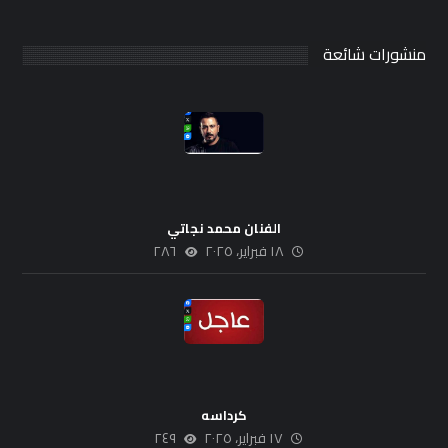
منشورات شائعة
الفنان محمد نجاتي
١٨ فبراير، ٢٠٢٥
٢٨٦
كرداسه
١٧ فبراير، ٢٠٢٥
٢٤٩