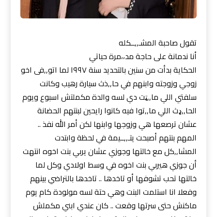
تقول صاحبة المشـ,,ــكله
أنا ندمانة على حاجة مد،،مرة حياتي
الحكاية بدأت من سنين بالتحديد سنة ١٩٩٧ لما اتو,,فى اخو
زوجي وزوجته وابنهم في حا,,ذث سيارة رهيب وكانت
سلفتي اللي ما,,ټت دي لسه والدة مكملتش اسبوع ويوم
الحا,,ډث اللي ما,,توا فيه كانوا رايحين لبنتهم الحضانة
عشان ترصعها هي وزوجها وابنها لكن أمر الله نفذ ..
المهم بنتهم أصبحت يتـ,,ــيمة في لحظة وابتدت
المشا,,كل مع خالتها وجوزي عشان يربي بنت اخوه انتهت
أن جوزي هيربي بنت اخوه في وسط اولادي وكل لما
خالتها تحب تشوفها أو تاخدها .. تاخدها بالتراضي بينهم
وفعلا انا استلمت البنت وهي حتة لسه مولودة كام يوم
ماكنش حتى سرتها وقعت .. كان عندي ابني مكملش