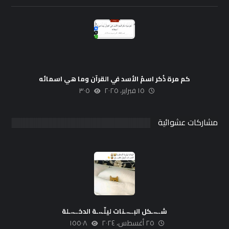
كم مرة ذُكر اسمُ الأسد في القرآن وما هي اسمائه
١٥ فبراير، ٢٠٢٥
٣٠٥
مشاركات عشوائية
شــ،،ـكل البــ،،ـنات ليلّـ،،ـة الدخــ،،ـلة
٢٥ أغسطس، ٢٠٢٤
١٥٥٠٨