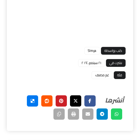
كتب بواسطة
Slmya
نشرت في
٢١ سبتمبر، ٢٠٢٤
فئة
غير مصنف