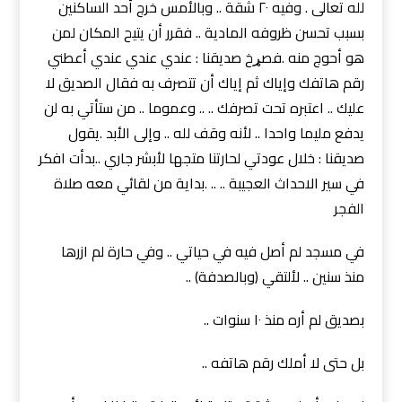
لله تعالى . وفيه ٢٠ شقة .. وبالأمس خرج أحد الساكنين
بسبب تحسن ظروفه المادية .. فقرر أن يتيح المكان لمن
هو أحوج منه .فصړخ صديقنا : عندي عندي عندي أعطني
رقم هاتفك وإياك ثم إياك أن تتصرف به فقال الصديق لا
عليك .. اعتبره تحت تصرفك .. .. وعموما .. من ستأتي به لن
يدفع مليما واحدا .. لأنه وقف لله .. وإلى الأبد .يقول
صديقنا : خلال عودتي لحارتنا متجها لأبشر جاري ..بدأت افكر
في سير الاحداث العجيبة .. .. .بداية من لقائي معه صلاة
الفجر
في مسجد لم أصل فيه في حياتي .. وفي حارة لم ازرها
منذ سنين .. لألتقي (وبالصدفة) ..
بصديق لم أره منذ ١٠ سنوات ..
بل حتى لا أملك رقم هاتفه ..