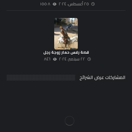
٢٥ أغسطس، ٢٠٢٤
١٥٥٠٨
قصة رفس حمار زوجة رجل
٢٢ سبتمبر، ٢٠٢٤
٨٤٦
المشاركات عرض الشرائح