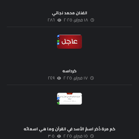
الفنان محمد نجاتي
١٨ فبراير، ٢٠٢٥
٢٨٦
كرداسه
١٧ فبراير، ٢٠٢٥
٢٤٩
كم مرة ذُكر اسمُ الأسد في القرآن وما هي اسمائه
١٥ فبراير، ٢٠٢٥
٣٠٥