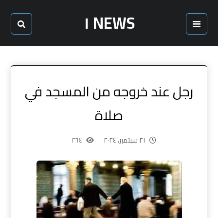
NEWS ١
رجل عند خروجه من المسجد في
صلاة
٢١ سبتمبر، ٢٠٢٤
٢٦٤