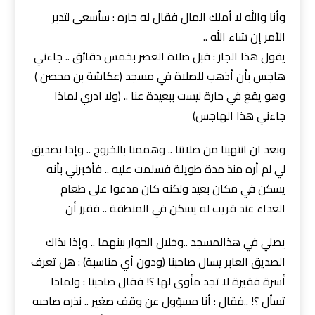
وأنا والله لا أملك المال فقال له جاره : سأسعى لتدبر
الأمر إن شاء الله ..
يقول هذا الجار : قبل صلاة العصر بخمس دقائق .. جاءني
هاجس بأن أذهب للصلاة في مسجد (عكاشة بن محصن )
وهو يقع في حارة ليست ببعيدة عنا .. (ولا ادري لماذا
جاءني هذا الهاجس)
وبعد ان انتهينا من صلاتنا .. وهممنا بالخروج .. وإذا بصديق
لي لم أره منذ مدة طويلة فسلمت عليه .. فأخبرني بأنه
يسكن في مكان بعيد ولكنه كان مدعوا على طعام
الغداء عند قريب له يسكن في المنطقة .. فقرر أن
يصلي في هذالمسجد ..وخلال الحوار بينهما .. وإذا بذاك
الصديق العابر يسال صاحبنا (ودون أي مناسبة) : هل تعرف
أسرة فقيرة لا تجد مأوى لها ؟! فقال صاحبنا : ولماذا
تسأل ؟! ..فقال : أنا مسؤول عن وقف صغير .. نذره صاحبه