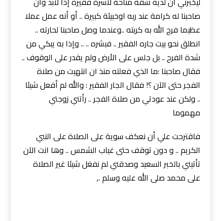
ليخبرني أن لديه شقة متاحة لأسرة فقيرة إذا لابد وأن
صاحبنا له كرامة عند ربه اوخبيئة كبيرة .. أو أنه عمل عملا
عظيما فرج الله به كربته ..وعندما وصل صاحبنا لحارته ..
انطلق نحو بيت جاره الفقير .. فبشره .. .. وإذا به يبكي من
شدة الفرح .. بل جلس على الأرض ولم يقدر على الوقوف ..
فقال صاحبنا :ما الذي فعلته منذ ان انتهيت من صلاة
الفجر حتى الآن ؟! فقال الجار الفقير : والله لم أفعل شيئا
.. ولكن عند عودتي من صلاة الفجر .. رأتني زوجتي
مهموما
فاقترحت علي أن نعكف سوية على الصلاة على النبي
الكريم .. و دون توقف حتى غياب الشمس .. وها انت الآن
تأتيني بالخبر السعيد وصدقني لم نفغل شيئا غير الصلاة
على محمد صلى الله عليه وسلم .,