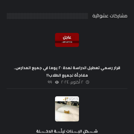
مشاركات عشوائية
قرار رسمي تعطيل الدراسة لمدة ٢٠ يوما في جميع المدارس..
مفاجأة لجميع الطلاب!!
٢ أكتوبر، ٢٠٢٤
٩٩٠
شــ،،ـكل البــ،،ـنات ليلّـ،،ـة الدخــ،،ـلة