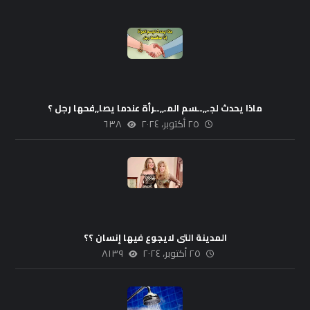
ماذا يحدث لجـ,,ــسم المـ,,ــرأة عندما يصا,,فحها رجل ؟
٢٥ أكتوبر، ٢٠٢٤
٦٣٨
المدينة التى لايجوع فيها إنسان ؟؟
٢٥ أكتوبر، ٢٠٢٤
٨١٣٩