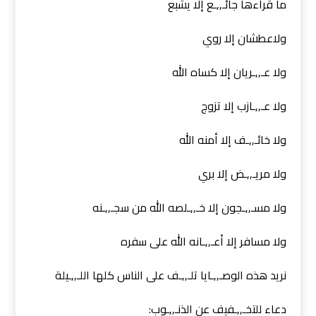
ما قراءها جائـ,,ـع إلا يشبع
ولاعطشان إلا روي
ولا عـ,,ـريان إلا كساه الله
ولا عـ,,ـازب إلا تزوج
ولا خائـ,,ـف إلا أمنه الله
ولا مريـ,,ـض إلا بري
ولا مسـ,,ـجون إلا خـ,,ـلصه الله من سجـ,,ـنه
ولا مسافر إلا أعـ,,ـانه الله على سفره
نريد هذه الوصـ,,ـايا تلـ,,ـف على الناس كلها اللـ,,ـيلة
دعاء للتخـ,,ـفيف عن الذنـ,,ـوب: