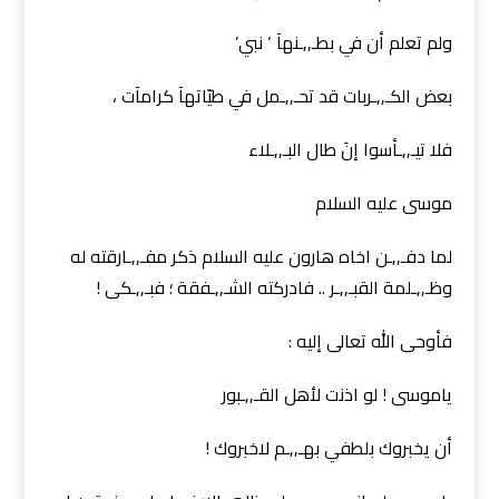
ولم تعلم أن في بطـ,,ـنهآ ‘ نبي’
بعض الكـ,,ـربات قد تحـ,,ـمل في طيّاتهآ كرامآت ،
فلا تيـ,,ـأسوا إنَ طال البـ,,ـلاء
موسى عليه السلام
لما دفـ,,ـن اخاه هارون عليه السلام ذكر مفـ,,ـارقته له
وظـ,,ـلمة القبـ,,ـر .. فادركته الشـ,,ـفقة ؛ فبـ,,ـكى !
فأوحى الله تعالى إليه :
ياموسى ! لو اذنت لأهل القـ,,ـبور
أن يخبروك بلطفي بهـ,,ـم لاخبروك !