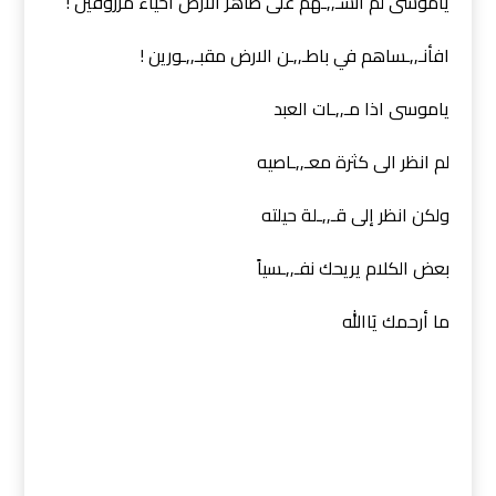
ياموسى لم انسـ,,ـهم على ظاهر الارض احياء مرزوقين !
افأنـ,,ـساهم في باطـ,,ـن الارض مقبـ,,ـورين !
ياموسى اذا مـ,,ـات العبد
لم انظر الى كثرة معـ,,ـاصيه
ولكن انظر إلى قـ,,ـلة حيلته
بعض الكلام يريحك نفـ,,ـسياً
ما أرحمك يَاالله