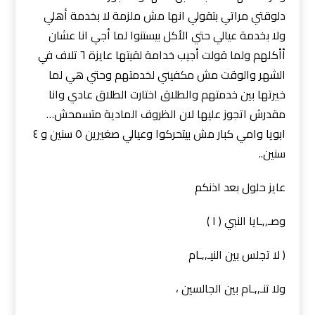
دلوقتي مراتي بتقولي انها مش ملزمة لا بخدمة أهلي
ولا بخدمة عيالي حتي الأكل بيستنوا لما أجي انا عشان
أأكلهم ولما قولت أجيب خدامة لقيتها عايزة ٦ تلاف في
الشهر والوقت مش مكفيني لخدمتهم وحتي هي لما
خيرتها بين خدمتهم والطلاق اختارت الطلاق عادي وانا
مقدرش اتجوز عليها لان الظروف المادية متسمحش…
ابويا وامي كبار مش بيتحركوا وعيالي صغيرين ٥ سنين و ٤
سنين..
عايز حلول بعد اذنكم
وصـ,,ـايا النبي ( ١ )
( لا تجلس بين النيـ,,ـام
ولا تنـ,,ـام بين الجالسين ،