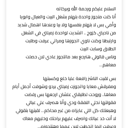
السلام عليكم ورحمة الله وبركاته
أنا كنت متجوز واحدة بتهتم بشغل البيت والعيال وابويا
وأمي بس لا بتهتم بنفسها ولا بيا وعندها اهمال شديد
من ناحيتي كزوج .. اتشديت لواحدة زميلتي في الشغل
وارتبطنا وكنت ناوي اتجوزها ومراتي عرفت وطلبت
الطلاق وسابت البيت
وناس قالولي هترجع بعد ماتتجوز عادي لان حصلت
معاهم…
بس لقيت الناشز رافعة عليا خلع وكسبتها
ومفرقش معايا واتجوزت زميلتي بردو وشوفت أجمل أيام
معاها.. وروحت لطليقتي علشان ارجعها بس رفضت
فقولتها نخلي النفقة ودي وأنا هصرف علي عيالي
وهبعتلك كل اللي عايزاه من غير محاكم… لقيتها بتقولي
لا أنت خد عيالك واصرف عليهم براحتك وخليهم معاك
وعرفت انها اتخطبت لابن عمها وهتتجوزه…