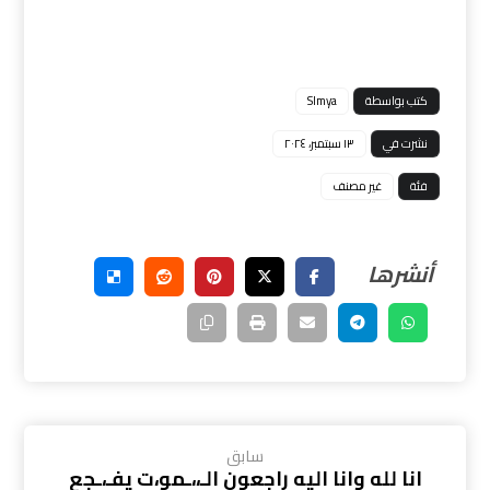
كتب بواسطة
Slmya
نشرت في
١٣ سبتمبر، ٢٠٢٤
فئة
غير مصنف
سابق
انا لله وانا اليه راجعون الـ،،ـمو،ت يفـ،ـجع