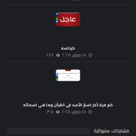
كرداسه
١٧ فبراير، ٢٠٢٥
٢٤٨
كم مرة ذُكر اسمُ الأسد في القرآن وما هي اسمائه
١٥ فبراير، ٢٠٢٥
٣٠٥
مشاركات عشوائية