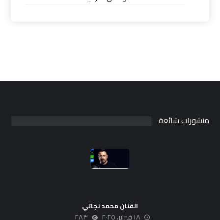
منشورات شائعة
الفنان محمد نجاتي
١٨ فبراير، ٢٠٢٥
٢٨٣