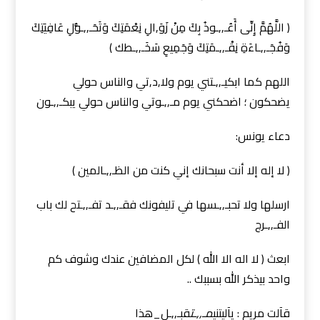
( اللَّهُمَّ إِنِّى أَعُـ,,ـوذُ بِكَ مِنْ زَوَ,الِ نِعْمَتِكَ وَتَحَـ,,ـوُّلِ عَافِيَتِكَ
وَفُجَـ,,ـاءَةِ نِقْـ,,ـمَتِكَ وَجَمِيعِ سَخَـ,,ـطك )
اللهم كما ابكيـ,,ـتني يوم ولا,د,تي والناس حولي
يضحكون ؛ اضحكني يوم مـ,,ـوتي والناس حولي يبكـ,,ـون
دعاء يونس:
( لا إله إلا أنت سبحانك إني كنت من الظـ,,ـالمين )
ارسلها ولا تحبـ,,ـسها في تليفونك فقـ,,ـد تفـ,,ـتح لك باب
الفـ,,ـرج
ابعث ( لا اله الا الله ) لكل المضافين عندك وشوف كم
واحد بيذكر الله بسببك ..
قآلت مريم : يآليتني
مـ,,ـت
قبـ,,ـل_هذا