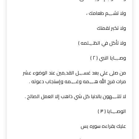
ولا تشـ,,ـم طعامك ،
ولا تكبر لقمتك
ولا تأكل في الظـ,,ـلمه )
وصـ,,ـايا النبي ( ٢ )
من صلى علي بعد غسـ,,ـل القد,مين عند الوضوء عشر
مرات فرج الله هـ,,ـمه وغـ,,ـمه وإستجاب دعوته .
لا تلتـ,,ـهون بالدنيا كل شي ذاهب إلا العمل الصالح .
الوصـ,,ـايا ( ٣ )
عليك بقراءه سوره يس