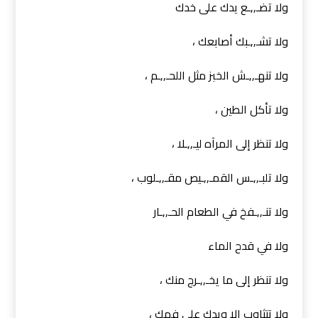
ولا تضـ,,ـع يدك على خدك
ولا تشـ,,ـبك أصابعك ،
ولا تنهـ,,ـش الخبز مثل اللحـ,,ـم ،
ولا تأكل الطين ،
ولا تنظر إلى المرآه ليـ,,ـلا ،
ولا تلبـ,,ـس القمـ,,ـيص مقـ,,ـلوب ،
ولا تنـ,,ـفخ في الطعام الحـ,,ـار
ولا في قدح الماء
ولا تنظر إلى ما يخـ,,ـرج منك ،
ولا تتثاوب إلا ويدك على فمك ،