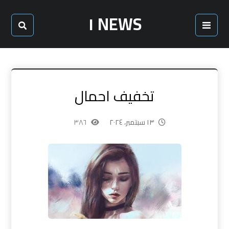
NEWS ١
تخفيف احمال
١٣ سبتمبر، ٢٠٢٤
٣٨٦