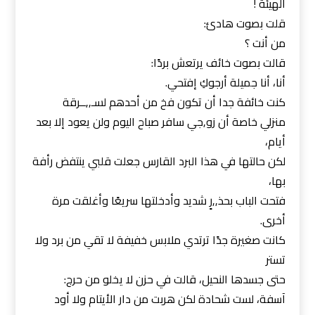
الهيئة !
قلت بصوت هادئ:
من أنت ؟
قالت بصوت خائف يرتعش بردًا:
أنا، أنا جميلة أرجوكِ إفتحي.
كنت خائفة جدا أن تكون فخ من أحدهم لسـ,,ــرقة
منزلي خاصة أن زو,جي سافر صباح اليوم ولن يعود إلا بعد
أيام،
لكن حالتها في هذا البرد القارس جعلت قلبي ينتفض رأفة
بها،
فتحت الباب بحذ,,رٍ شديد وأدخلتها سريعًا وأغلقت مرة
أخرى.
كانت صغيرة جدًا ترتدي ملابس خفيفة لا تقي من برد ولا
تستر
حتى جسدها النحيل، قالت في حزن لا يخلو من حرج:
آسفة، لست شحادة لكن هربت من دار الأيتام ولا أود