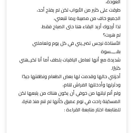
العودة،
طرقت على كثير من الأبواب لكن لم يفتح أحد،
الجميع خاف من مصيبة ربما تتبعني،
لذا أرجوك أريد البقاء هنا حتى الصباح فقط.
لم هربت؟
الأستاذة نرجس تضر,,بني في كل يوم وتعاملني
بقـ,,ــسوة
شديدة مع أنها تعامل الباقيات بلطف أما أنا تكر,,هني
كثيرًا.
أحزنني حالها وقدمت لها بعض الطعام ونظفتها جيدًا
ودثرتها وأدخلتها الفراش لتنام،
ولم أنم ليلتها من خوفي أن يكون هناك من يتبعها لكن
المسكينة راحت في نوم عميق كأنها لم تنم منذ فترة.
للمتابعة اختار متابعة القراءة :