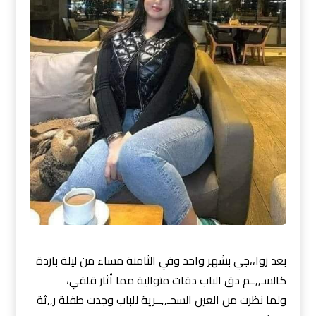
بعد زوا،،جي بشهر واحد وفي الثامنة مساء من ليلة باردة
كالسـ,,ــم دق الباب دقات متوالية مما أثار قلقي،
ولما نظرت من العين السحـ,,ــرية للباب وجدت طفلة ر,,ثة