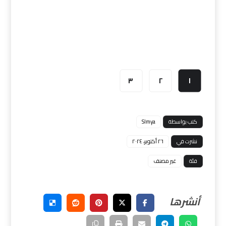
٣
٢
١
كتب بواسطة
Slmya
نشرت في
٢٦ أكتوبر، ٢٠٢٤
فئة
غير مصنف