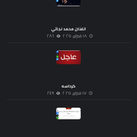
الفنان محمد نجاتي
١٨ فبراير، ٢٠٢٥
٢٨٦
كرداسه
١٧ فبراير، ٢٠٢٥
٢٤٩