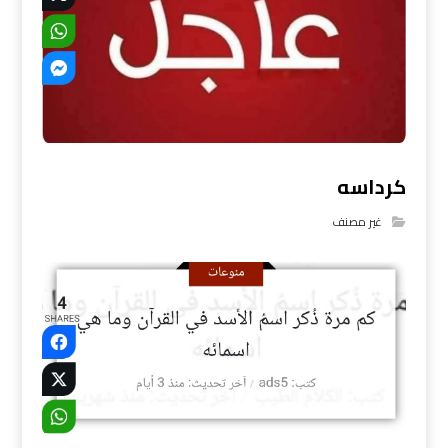
كرداسه
غير مصنف