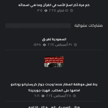
كم مرة ذُكر اسمُ الأسد في القرآن وما هي اسمائه
١٥ فبراير، ٢٠٢٥
٣٠٥
مشاركات عشوائية
السعودية تغر،،ق
٣١ أغسطس، ٢٠٢٤
١٤٣٨
ردة فعل موظفة المطار عندما وجدت جواز كريستيانو رونالدو
امامها على المكتب.. قهرت جورجينا!
٢٨ أغسطس، ٢٠٢٤
٦٠١٦
مراتي السبب في الهـ,,ـم اللي انا فيه