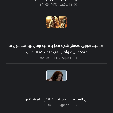
١٤ نوفمبر، ٢٠٢٤
١٤٢
أصـ,,ــيب أعرابي بعطش شديد فمرّ بأعرابية وقال لها: أهـ,,ــون ما
عندكم نريد، وأصـ,,ــعب ما عندكم لا نطلب
١٠ سبتمبر، ٢٠٢٤
١٥٨
في السينما المصرية ..الفنانة إلهام شاهين
١ نوفمبر، ٢٠٢٤
٢٩١١٤