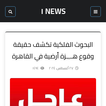
NEWS ١
البحوث الفلكية تكشف حقيقة
وقوع هـ,,ـزة أرضية في القاهرة
٢٧ أغسطس، ٢٠٢٤
١٤٩٤