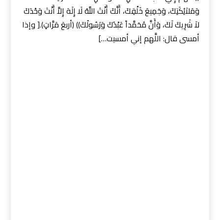
وَمَلاَئِكَتِكَ، وَجَمِيعَ خَلْقِكَ، أَنَّكَ أَنْتَ اللَّهُ لَا إِلَهَ إِلاَّ أَنْتَ وَحْدَكَ
لاَ شَرِيكَ لَكَ، وَأَنَّ مُحَمَّداً عَبْدُكَ وَرَسُولُكَ)) (أربعَ مَرَّاتٍ).[ وإذا
أمسى قال: اللَّهم إني أمسيت…]