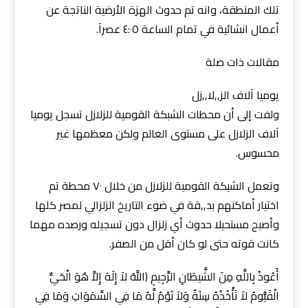
تلك المنطقة، وانه تم حدوث الهزة الأرضية الناتجة عن
أعمال انشائية في تمام الساعة ٤:٠٥ عصرآ.
مقالات ذات صلة
يوميا آلاف الز,,لا,,زل
ولفت إلى أن محطات الشبكة القومية للزلازل تسجل يوميا
آلاف الزلازل على مستوى العالم ولكن معظمها غير
محسوس.
وتعمل الشبكة القومية للزلازل من خلال ٧٠ محطة تم
اختيار أماكنهم بد,,قة في ضوء التاريخ الزلزالي لمصر كلها
وأصبح مستحيلا حدوث أي زلزال دون تسجيله ورصده مهما
كانت قوته حتى لو كان أقل من الصفر.
أَعُوذُ بِاللَّهِ مِنَ الشَّيطَانِ الرَّجِيمِ ﴿اللَّهُ لاَ إِلَهَ إِلاَّ هُوَ الْحَيُّ
الْقَيُّومُ لاَ تَأْخُذُهُ سِنَةٌ وَلاَ نَوْمٌ لَّهُ مَا فِي السَّمَوَاتِ وَمَا فِي