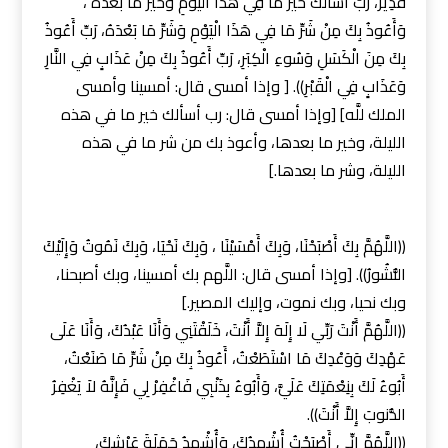
قَدِيرٌ، رَبِّ أَسْأَلُكَ خَيْرَ مَا فِي هَذَا الْيَوْمِ وَخَيرَ مَا بَعْدَهُ ،
وَأَعُوذُ بِكَ مِنْ شَرِّ مَا فِي هَذَا الْيَوْمِ وَشَرِّ مَا بَعْدَهُ، رَبِّ أَعُوذُ
بِكَ مِنَ الْكَسَلِ وَسُوءِ الْكِبَرِ، رَبِّ أَعُوذُ بِكَ مِنْ عَذَابٍ فِي النَّارِ
وَعَذَابٍ فِي الْقَبْرِ)). [ وإذا أمسى قال: أمسينا وأمسى
الملك للَّه] [وإذا أمسى قال: رب أسألك خير ما في هذه
الليلة، وخير ما بعدها، وأعوذ بك من شر ما في هذه
الليلة، وشر ما بعدها.]
((اللَّهُمَّ بِكَ أَصْبَحْنَا، وَبِكَ أَمْسَيْنَا ، وَبِكَ نَحْيَا، وَبِكَ نَمُوتُ وَإِلَيْكَ
النُّشُورُ)). [وإذا أمسى قال: اللَّهم بك أمسينا، وبك أصبحنا،
وبك نحيا، وبك نموت، وإليك المصير.]
((اللَّهُمَّ أَنْتَ رَبِّي لَا إِلَهَ إِلاَّ أَنْتَ، خَلَقْتَنِي وَأَنَا عَبْدُكَ، وَأَنَا عَلَى
عَهْدِكَ وَوَعْدِكَ مَا اسْتَطَعْتُ، أَعُوذُ بِكَ مِنْ شَرِّ مَا صَنَعْتُ،
أَبُوءُ لَكَ بِنِعْمَتِكَ عَلَيَّ، وَأَبُوءُ بِذَنْبِي فَاغْفِرْ لِي فَإِنَّهُ لاَ يَغْفِرُ
الذُّنوبَ إِلاَّ أَنْتَ)).
((اللَّهُمَّ إِنِّي أَصْبَحْتُ أُشْهِدُكَ، وَأُشْهِدُ حَمَلَةَ عَرْشِكَ،