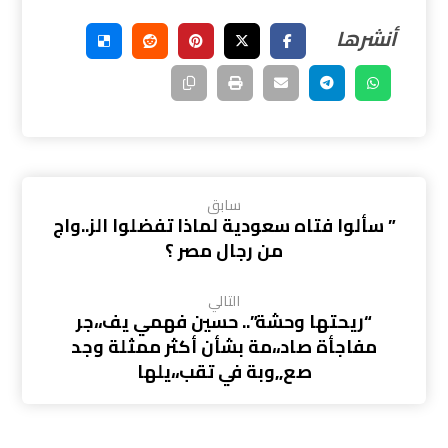
سابق
” سألوا فتاه سعودية لماذا تفضلوا الز..واج
من رجال مصر ؟
التالي
“ريحتها وحشة”.. حسين فهمي يف،،جر
مفاجأة صاد،،مة بشأن أكثر ممثلة وجد
صع,,وبة في تقب،،يلها