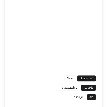
كتب بواسطة
Slmya
نشرت في
٢٧ أغسطس، ٢٠٢٤
فئة
غير مصنف