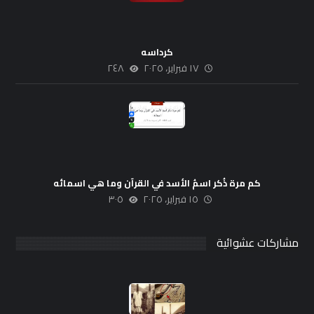
كرداسه
١٧ فبراير، ٢٠٢٥
٢٤٨
كم مرة ذُكر اسمُ الأسد في القرآن وما هي اسمائه
١٥ فبراير، ٢٠٢٥
٣٠٥
مشاركات عشوائية