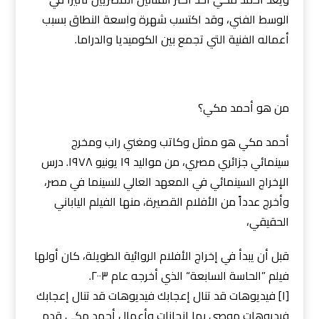
الوسط الفني، وقد اكتسب شهرة واسعة النطاق بسبب
أعماله الفنية التي تجمع بين الكوميديا والدراما.
من هو أحمد مكي؟
أحمد مكي هو ممثل وكاتب ومغني راب ومخرج
سينمائي جزائري مصري، من مواليد ١٩ يونيو ١٩٧٨. درس
الإخراج السينمائي في المعهد العالي للسينما في مصر،
وأخرج عدداً من الأفلام القصيرة، منها الفيلم الياباني
الحقيقي،
قبل أن يبدأ في إخراج الأفلام الروائية الطويلة، كان أولها
فيلم ”الحاسة السابعة“ الذي أخرجه عام ٢٠٠٣.
[١] فيديوهات قد تنال إعجابك فيديوهات قد تنال إعجابك
فيديوهات موصى بها إنجازات وأعمال أحمد مكي قدم