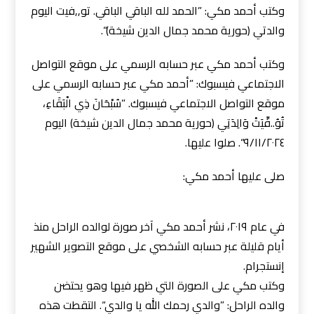
وكتب أحمد مكي: ”الحمد لله الباقي الباقي. تو,,فيت اليوم
والدتي (حورية محمد جمال الدين شيخة)“.
وكتب أحمد مكي عبر حسابه الرسمي على موقع التواصل
الاجتماعي فيسبوك: ”أحمد مكي عبر حسابه الرسمي على
موقع التواصل الاجتماعي فيسبوك. ”سُبْحَانَ ذِي الْبَقَاءِ،
تُوُ..فِّيَتْ وَالِدَتِي (حورية محمد جمال الدين شيخة) اليوم
٩/١١/٢٠٢٤“. صلوا عليها.
صلى عليها أحمد مكي:
في عام ٢٠١٩، نشر أحمد مكي آخر صورة لوالده الراحل منذ
أيام قليلة عبر حسابه الشخصي على موقع التصوير الشهير
إنستجرام.
وكتب مكي على الصورة التي ظهر فيها وهو يحتضن
والده الراحل: ”والدي رحمك الله يا والدي“. التقطت هذه