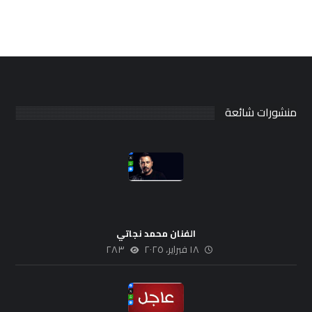
منشورات شائعة
الفنان محمد نجاتي
١٨ فبراير، ٢٠٢٥
٢٨٣