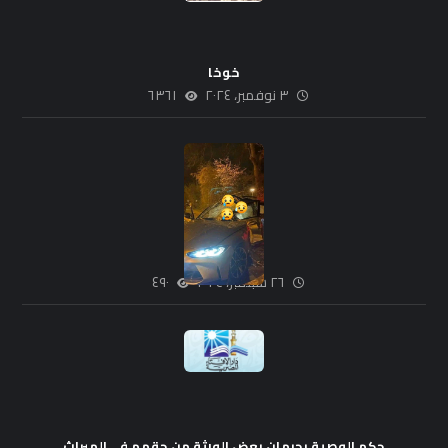
خوخا
٣ نوفمبر، ٢٠٢٤
٦٣٦١
فنان
٢٦ سبتمبر، ٢٠٢٤
٤٩٠
حكم الوصية بحرمان بعض الورثة من حقهم فى الميراث