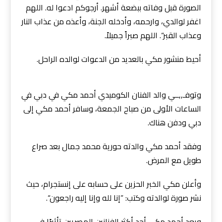
الصورة قبل وفاته ببضعة أشهر. أرجوكم ادعوا له. اللهم
اغفر لوالدي، وارحمه، وأدخله الجنة، وأعذه من عذاب النار
وعذاب القبر“. اللهم صبراً جميلاً.
أحيط منشور مكي بالعديد من الدعوات لوالده الراحل.
وتوفـ,,ــي والد الفنان الكوميدي أحمد مكي في دبي في
الساعات الأولى من صباح الجمعة، وسافر أحمد مكي إلى
دبي ودفن هناك.
وفقد أحمد مكي والدته حورية محمد جمال بعد صراع
طويل مع المرض.
وأعلن مكي الخبر الحزين على حسابه على إنستجرام، حيث
نشر صورة لوالدته وكتب: ”إنا لله وإنا إليه راجعون“.
ويعد أحمد مكي أحد أكثر الفنانين المصريين تأثيرًا في