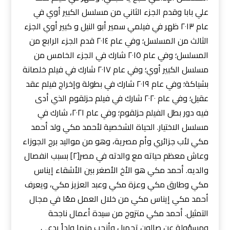
علي بابا وقدم الجزء الثاني من مسلسل الكبير أوي في
عام ٢٠١٣ ظهر في فيلمي سمير أبو النيل و كبير أوي الجزء
الثالث من المسلسل؛ وفي عام ٢٠١٤ قدم الجزء الرابع من
المسلسل؛ وفي عام ٢٠١٥ شارك في الجزء الخامس من
مسلسل الكبير أوي؛ وفي عام ٢٠١٧ شارك في فيلم خلصانة
بشياكة؛ وفي عام ٢٠١٩ شارك في بطولة وإخراج فيلم عقد
عقيل؛ وفي عام ٢٠٢٠ شارك في فيلم حزلقوم الذي أدى
فيه دور بطل الفيلم حزلقوم؛ وفي عام ٢٠٢١، شارك في
مسلسل الاختيار. الحياة الشخصية لأحمد مكي ولد أحمد
مكي لأب جزائري وأم مصرية، وهو من مواليد برج الجوزاء
وعاش معظم حياته مع والدته في مصر[٢] بسبب انفصال
والديه. أحمد مكي هو الأخ الأصغر بين الأشقاء إيناس
مكي وطارق مكي وعزة مكي وعبد العزيز مكي، ويعرف
أحمد مكي إيناس مكي من خلال العمل معًا في مجال
التمثيل. أحمد مكي متزوج من سيدة أعمال ناجحة
ومسؤولة عن صالون تجميل وأنجب منها ولداً يدعى