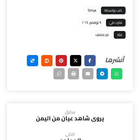
كتب بواسطة
Slmya
نشرت في
٩ نوفمبر، ٢٠٢٤
فئة
غير مصنف
سابق
يروى شاهد عيان من اليمن
التالي