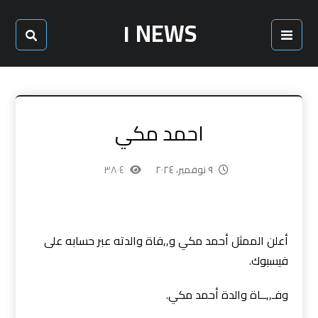
NEWS ١
احمد مكي
٩ نوفمبر، ٢٠٢٤
٣٨٠٤
أعلن الممثل أحمد مكي و,,فاة والدته عبر حسابه على
فيسبوك.
وفـ,,ــاة والدة أحمد مكي.