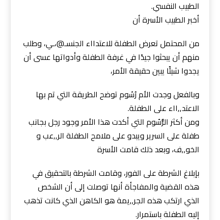
الطبيب النفسي.
أخبر الطبيب الأسرة أن
من المحتمل تعرض الطفلة للاعتدااء الجنسـ@،ـي، وطلب
منهم أن يبحثوا جيدًا في غرفة الطفلة وأدواتها عسى أن
يجدوا شيئًا يبين حقيقة الأمر،
وبالفعل وجدت الأم رُسُوم توضح الطريقة التي تم بها
الاعتد,,ااء على الطفلة.
ومن أكثر الرُّسُوم التي أكدت هذا الأمر وجود رجل بجانب
طفلة على السرير ويبدو على ملامح الطفلة الر,,عب و
الخو,,ف، وبعد ذلك قامت الأسرة
بإبلاغ الشرطة على الفور، وقامت الشرطة بالتحقيق في
هذه القضية والمفاجأة أنها توصلت إلى أن الشخص
الذي ارتكب هذه الجر,,يمة هو الكاهن الذي كانت تذهب
إليه الطفلة باستمرار.