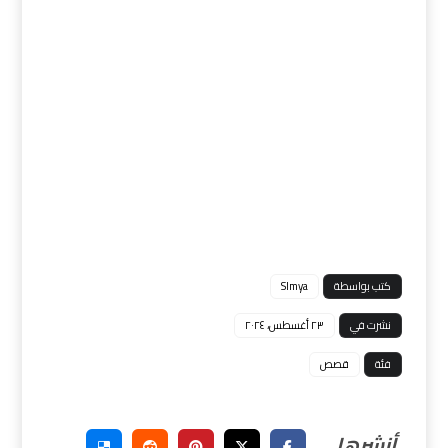
كتب بواسطة
Slmya
نشرت في
٢٣ أغسطس، ٢٠٢٤
فئة
قصص