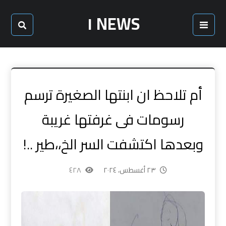
NEWS ١
أم تلاحظ ان ابنتها الصغيرة ترسم
رسومات فى غرفتها غريبة
وبعدها اكتشفت السر الخ،،طير ..!
٢٣ أغسطس، ٢٠٢٤
٤٢٨