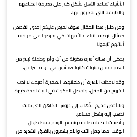
الأشياء تساعد الأهل بشكل كبير على معرفة انطباعهم
والطريقة التي يفكرون بها،
ومن خلال هذا المقال سوف نعرض عليكم إحدى القصص
كمثال لتوعية الآباء و الأمهات كي يحرصوا على مراقبة
أبنائهم تابعونا
يحكى أن هناك أسرة مكونة من أبُ وأم وطفلة تبلغ من
العمر خمس سنوات كانوا يعيشون في دولة البرازيل،
وقد لاحظت الأسرة أن طفلتهما الصغيرة أصبحت لا تحب
الخروج من المنزل، وتفضل المكوث في البيت لفترة كبيرة،
وبالأخص عد,,م الذَّهاب إلى دروس الكاهن التي كانت
تذهب إليه بشكل مستمر.
وأصبحت الطفلة صامتة وتقوم بالرسم فقط طوال
الوقت، مما جعل الأبُ والأم يشعرون بالقلق الشديد من