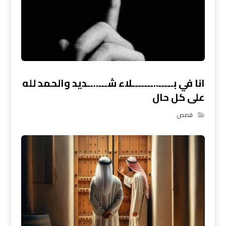
انا في بـــــ..ـــــــلاء شـــ..ــديد والحمد لله
على كل حال
قصص