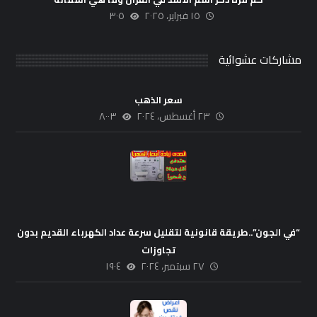
١٥ فبراير، ٢٠٢٥
٣٠٥
مشاركات عشوائية
سعر الذهب
٢٣ أغسطس، ٢٠٢٤
٨٠٠٣
“في الجون”..طريقة قانونية لتقليل سرعة عداد الكهرباء القديم بدون
تجاوزات
٢٧ سبتمبر، ٢٠٢٤
١٩٠٤