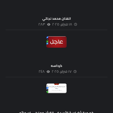
الفنان محمد نجاتي
١٨ فبراير، ٢٠٢٥
٢٨٣
كرداسه
١٧ فبراير، ٢٠٢٥
٢٤٨
كم مرة ذُكر اسمُ الأسد في القرآن وما هي اسمائه